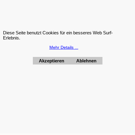
100% Whey
Protein
Diese Seite benutzt Cookies für ein besseres Web Surf-
Nutrend 800g
Erlebnis.
zzgl. Versand
Mehr Details ...
Akzeptieren
Ablehnen
Bestellung widerrufen
PureFresh Trugge Multipower Energybody Weider Olimp
Scitec Body Fashion
WebShop erstellt mit
ShopFactory Shop
Software.