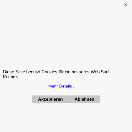
das für die Synthese
von Neurotransmittern
und den Stoffwechsel
von Proteinen,
Kohlenwasserstoffen
und Fetten
verantwortlich ist. All
dies ermöglicht Ihnen
Diese Seite benutzt Cookies für ein besseres Web Surf-
Erlebnis.
noch intensivere
Mehr Details ...
Trainingseinheiten.
Akzeptieren
Ablehnen
Bestellung widerrufen
PureFresh Trugge Multipower Energybody Weider Olimp