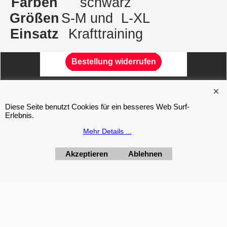
Farben
schwarz
Größen
S-M und L-XL
Einsatz
Krafttraining
Bestellung widerrufen
PureFresh Trugge Multipower Energybody Weider Olimp
Diese Seite benutzt Cookies für ein besseres Web Surf-
Scitec Body Fashion
Erlebnis.
Mehr Details ...
WebShop erstellt mit
ShopFactory Shop
Software.
Akzeptieren
Ablehnen