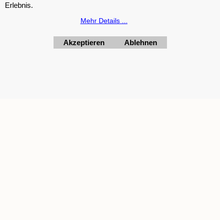
Erlebnis.
Mehr Details ...
PureFresh Trugge Multipower Energybody Weider Olimp
Scitec Body Fashion
Akzeptieren
Ablehnen
WebShop erstellt mit
ShopFactory Shop
Software.