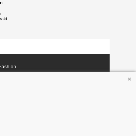
en
n
rakt
Fashion