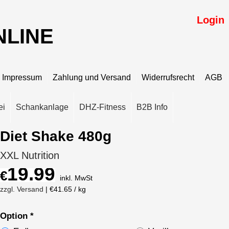
Login
NLINE
Impressum
Zahlung und Versand
Widerrufsrecht
AGB
ei
Schankanlage
DHZ-Fitness
B2B Info
Diet Shake 480g
XXL Nutrition
19.99
€
inkl. MwSt
zzgl. Versand
€41.65
/ kg
Option
*