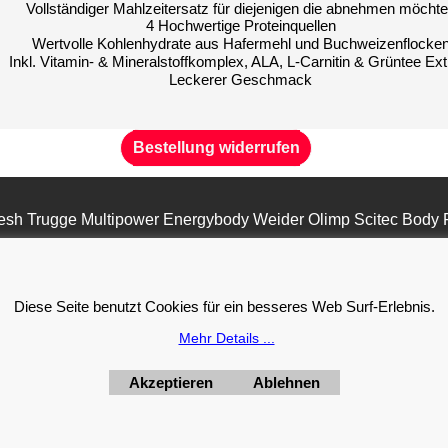
Vollständiger Mahlzeitersatz für diejenigen die abnehmen möcht
4 Hochwertige Proteinquellen
Wertvolle Kohlenhydrate aus Hafermehl und Buchweizenflocke
Inkl. Vitamin- & Mineralstoffkomplex, ALA, L-Carnitin & Grüntee Ext
Leckerer Geschmack
Bestellung widerrufen
esh Trugge Multipower Energybody Weider Olimp Scitec Body 
WebShop erstellt mit
ShopFactory Shop
Software.
Diese Seite benutzt Cookies für ein besseres Web Surf-Erlebnis.
Mehr Details ...
Akzeptieren
Ablehnen