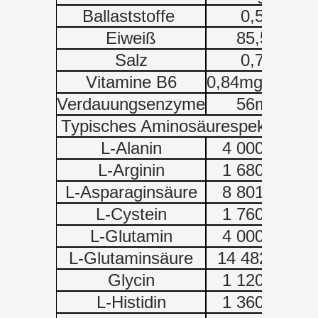
Ballaststoffe
0,5g
Eiweiß
85,5g
Salz
0,7g
Vitamine B6
0,84mg/60%*
0
Verdauungsenzyme
56mg
Typisches Aminosäurespektrum:
L-Alanin
4 000 mg
L-Arginin
1 680 mg
L-Asparaginsäure
8 801 mg
L-Cystein
1 760 mg
L-Glutamin
4 000 mg
L-Glutaminsäure
14 482 mg
Glycin
1 120 mg
L-Histidin
1 360 mg