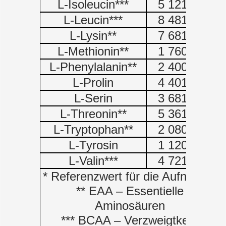
L-Isoleucin***
5 121 mg
L-Leucin***
8 481 mg
L-Lysin**
7 681 mg
L-Methionin**
1 760 mg
L-Phenylalanin**
2 400 mg
L-Prolin
4 401 mg
L-Serin
3 681 mg
L-Threonin**
5 361 mg
L-Tryptophan**
2 080 mg
L-Tyrosin
1 120 mg
L-Valin***
4 721 mg
* Referenzwert für die Aufnahme
** EAA – Essentielle
Aminosäuren
*** BCAA – Verzweigtkettige es