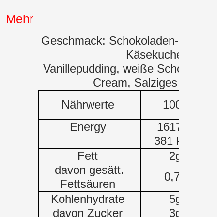
Mehr
Geschmack: Schokoladen-Brownie
Käsekuchen,
Vanillepudding, weiße Schokolade
Cream, Salziges Karame
Nährwerte
100g
Energy
1617kJ
381 kcal
Fett
2g
davon gesätt.
0,7g
Fettsäuren
Kohlenhydrate
5g
davon Zucker
3g