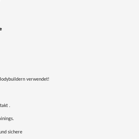
e
Bodybuildern verwendet!
takt .
inings.
und sichere